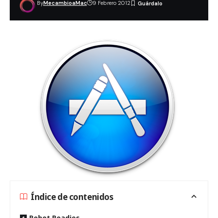
By
MecambioaMac
9 Febrero 2012
Índice de contenidos
Robot Roadies