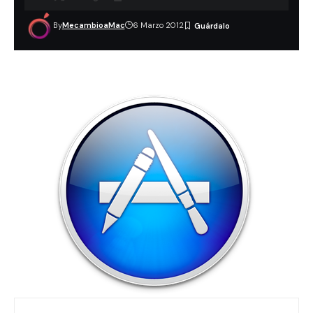
By
MecambioaMac
6 Marzo 2012