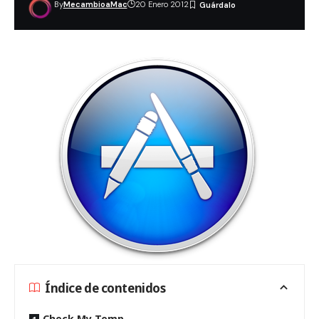
By
MecambioaMac
20 Enero 2012
Índice de contenidos
Check My Temp