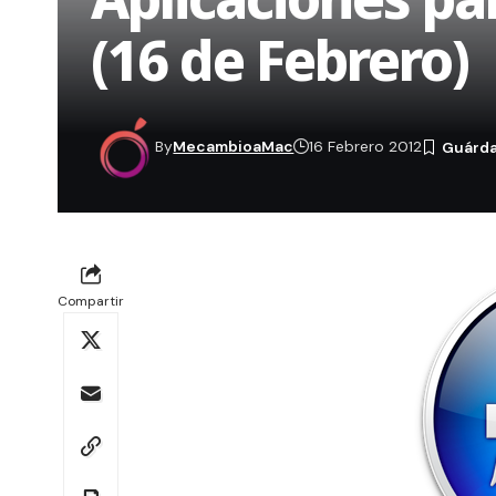
(16 de Febrero)
By
MecambioaMac
16 Febrero 2012
Compartir