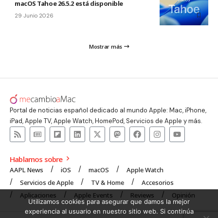
macOS Tahoe 26.5.2 está disponible
29 Junio 2026
Mostrar más
Portal de noticias español dedicado al mundo Apple: Mac, iPhone,
iPad, Apple TV, Apple Watch, HomePod, Servicios de Apple y más.
Hablamos sobre
AAPL News
iOS
macOS
Apple Watch
Servicios de Apple
TV & Home
Accesorios
Aplicaciones
Apple Events
Reviews
Opinión
Utilizamos cookies para asegurar que damos la mejor
experiencia al usuario en nuestro sitio web. Si continúa