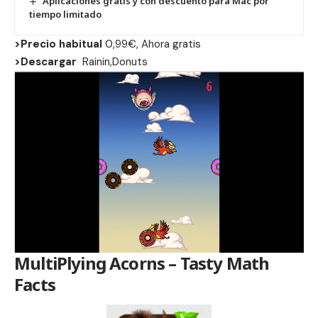
Aplicaciones gratis y con descuento para Mac por
tiempo limitado
>Precio habitual
0,99€, Ahora gratis
>Descargar
Rainin,Donuts
MultiPlying Acorns – Tasty Math
Facts