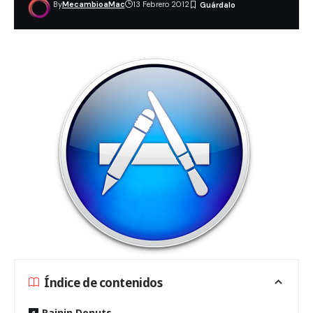
By
MecambioaMac
13 Febrero 2012
Índice de contenidos
Rainin,Donuts