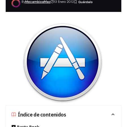
By
MecambioaMac
13 Enero 2012
Índice de contenidos
Party Book