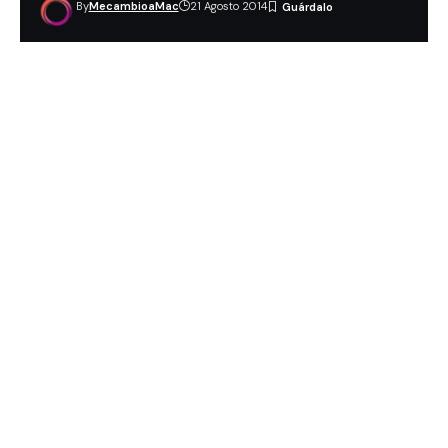
By
MecambioaMac
21 Agosto 2014