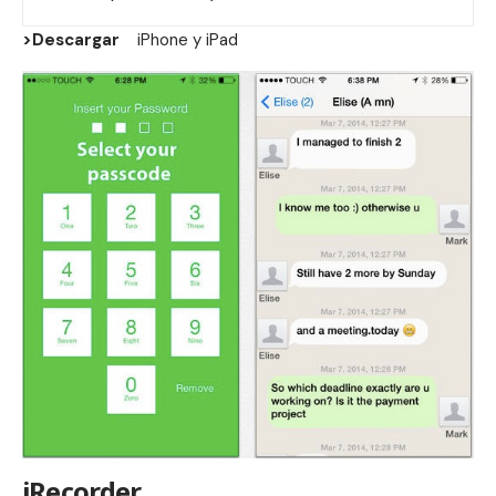
>Descargar
iPhone
y
iPad
iRecorder