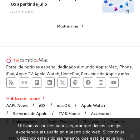
iOS a partir de julio
24 Junio 2026
Mostrar más
Portal de noticias español dedicado al mundo Apple: Mac, iPhone,
iPad, Apple TV, Apple Watch, HomePod, Servicios de Apple y más.
Hablamos sobre
AAPL News
iOS
macOS
Apple Watch
Servicios de Apple
TV & Home
Accesorios
Aplicaciones
Apple Events
Reviews
Opinión
Utilizamos cookies para asegurar que damos la mejor
experiencia al usuario en nuestro sitio web. Si continúa
utilizando este sitio asumiremos que está de acuerdo.
© 2008 mecambioaMac – Todo Apple y más | Design by
UNXON