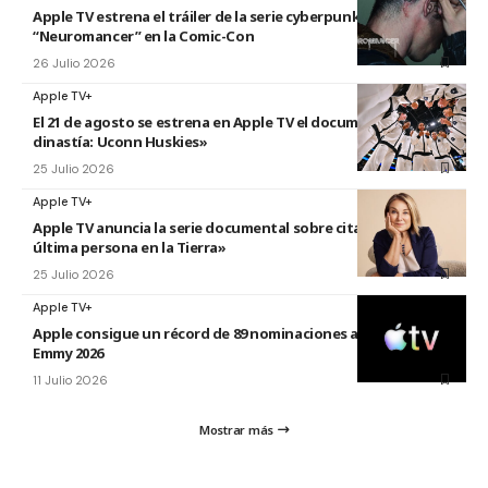
Apple TV estrena el tráiler de la serie cyberpunk
“Neuromancer” en la Comic-Con
26 Julio 2026
Apple TV+
El 21 de agosto se estrena en Apple TV el documental «La
dinastía: Uconn Huskies»
25 Julio 2026
Apple TV+
Apple TV anuncia la serie documental sobre citas titulada «La
última persona en la Tierra»
25 Julio 2026
Apple TV+
Apple consigue un récord de 89 nominaciones a los premios
Emmy 2026
11 Julio 2026
Mostrar más