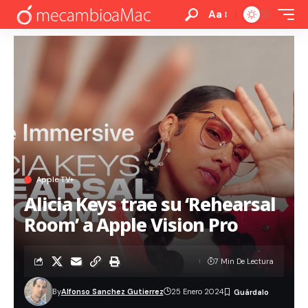
Aa
Apple TV+
Alicia Keys trae su ‘Rehearsal
Room’ a Apple Vision Pro
7 Min De Lectura
By
Alfonso Sanchez Gutierrez
25 Enero 2024