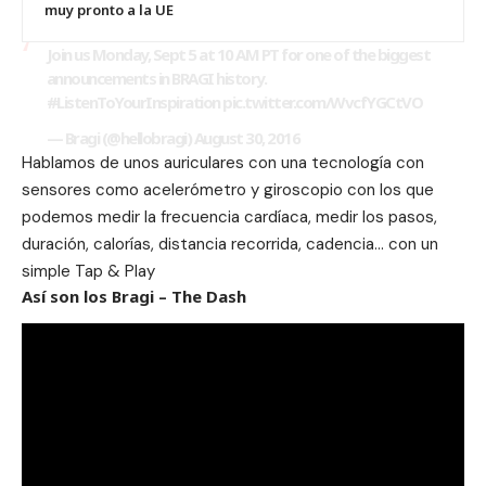
muy pronto a la UE
Join us Monday, Sept 5 at 10 AM PT for one of the biggest
announcements in BRAGI history.
#ListenToYourInspiration
pic.twitter.com/WvcfYGCtVO
— Bragi (@hellobragi)
August 30, 2016
Hablamos de unos auriculares con una tecnología con
sensores como acelerómetro y giroscopio con los que
podemos medir la frecuencia cardíaca, medir los pasos,
duración, calorías, distancia recorrida, cadencia… con un
simple Tap & Play
Así son los Bragi – The Dash