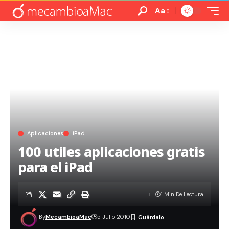
Aa
Aplicaciones
iPad
100 utiles aplicaciones gratis
para el iPad
1 Min De Lectura
By
MecambioaMac
5 Julio 2010