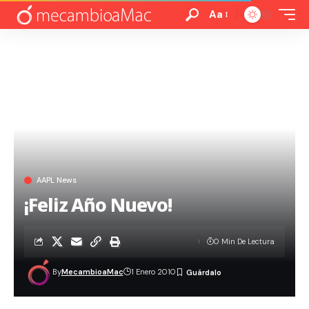
Aa
AAPL News
¡Feliz Año Nuevo!
0 Min De Lectura
By
MecambioaMac
1 Enero 2010