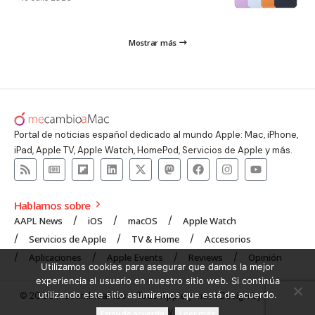
Mostrar más
Portal de noticias español dedicado al mundo Apple: Mac, iPhone,
iPad, Apple TV, Apple Watch, HomePod, Servicios de Apple y más.
Hablamos sobre
AAPL News
iOS
macOS
Apple Watch
Servicios de Apple
TV & Home
Accesorios
Aplicaciones
Apple Events
Reviews
Opinión
Utilizamos cookies para asegurar que damos la mejor
experiencia al usuario en nuestro sitio web. Si continúa
utilizando este sitio asumiremos que está de acuerdo.
© 2008 mecambioaMac – Todo Apple y más | Design by
UNXON
Agency
.
Estoy de acuerdo
Leer más