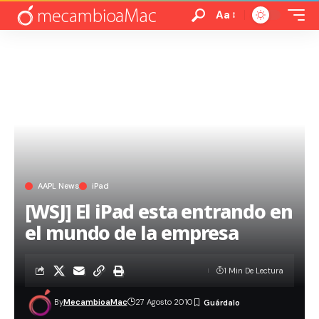
Aa
AAPL News
iPad
[WSJ] El iPad esta entrando en
el mundo de la empresa
1 Min De Lectura
By
MecambioaMac
27 Agosto 2010