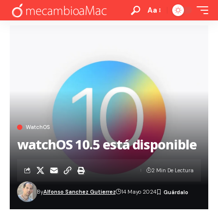
Aa
WatchOS
watchOS 10.5 está disponible
2 Min De Lectura
By
Alfonso Sanchez Gutierrez
14 Mayo 2024