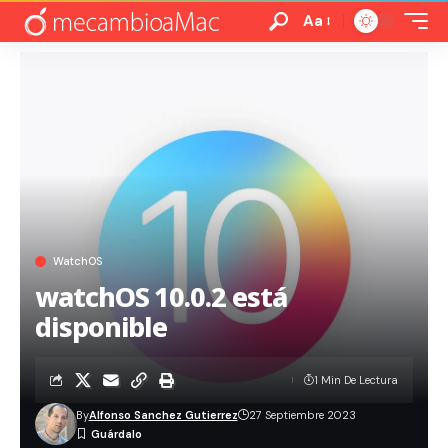
Aa
WatchOS
watchOS 10.0.2 está
disponible
1 Min De Lectura
By
Alfonso Sanchez Gutierrez
27 Septiembre 2023