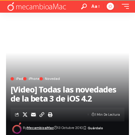
Aa
iPad
iPhone
Novedad
[Video] Todas las novedades
de la beta 3 de iOS 4.2
1 Min De Lectura
By
MecambioaMac
13 Octubre 2010