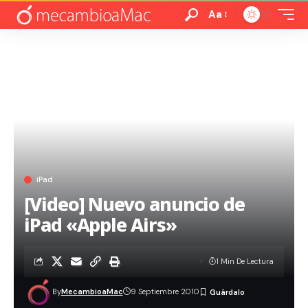
Aa
iPad
[Video] Nuevo anuncio de
iPad «Apple Airs»
1 Min De Lectura
By
MecambioaMac
9 Septiembre 2010