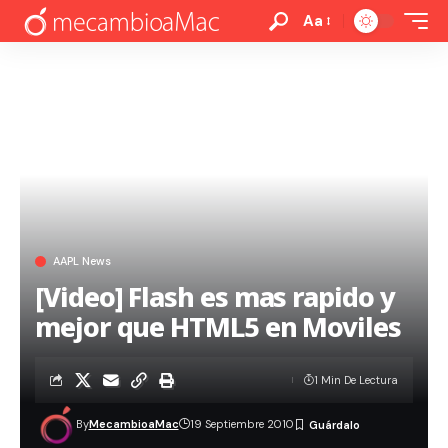
Aa
AAPL News
[Video] Flash es mas rapido y
mejor que HTML5 en Moviles
1 Min De Lectura
By
MecambioaMac
19 Septiembre 2010