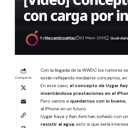
con carga por i
By
MecambioaMac
22 Mayo 2013
Con la llegada de la
WWDC
los rumores se
están reflejando mediante conceptos, en 
Compartir
En este caso,
el
concepto
de Uygar Kaya
inventándose prestaciones en el iPh
Pero vamos a
quedarnos con lo bueno, l
al iPhone en un futuro.
Uygar Kaya y Ran Avni han soñado con u
resistir al agua
, esto si que sería intere