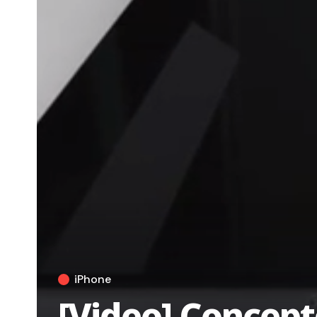
iPhone
[Video] Concept