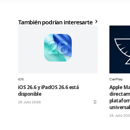
También podrían interesarte
iOS
CarPlay
iOS 26.6 y iPadOS 26.6 está
Apple Ma
disponible
directam
platafor
28 Julio 2026
universa
26 Julio 20