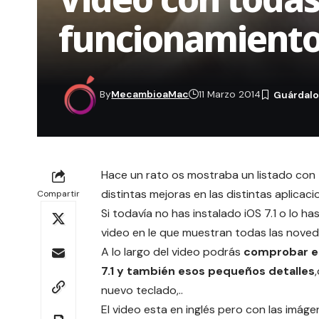
funcionamiento
By
MecambioaMac
11 Marzo 2014
Hace un rato os mostraba un listado con 
distintas mejoras
en las distintas aplicaci
Compartir
Si todavía no has instalado iOS 7.1 o lo 
video en le que muestran todas las noveda
A lo largo del video podrás
comprobar el
7.1 y también esos pequeños detalles
nuevo teclado,..
El video esta en inglés pero con las imág