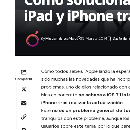
iPad y iPhone tr
By
MecambioaMac
13 Marzo 2014
Como todos sabéis Apple lanzo la esperada
sido muchas
las novedades que ha incor
Compartir
problemas, uno de ellos relacionado con e
Mas en concreto
se achaca a iOS 7.1 la
iPhone tras realizar la actualización
.
Este
no es un problema general de tod
tranquilos con este problema, aunque lo
usuarios
sobre este tema, por lo que parec