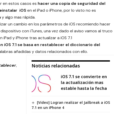
ar en estos casos es
hacer una copia de seguridad del
einstalar iOS
en el iPad o iPhone, por lo visto no es
a
y algo mas rápida.
izar un cambio en los parámetros de iOS recomiendo hacer
dispositivo con iTunes, una vez dado el aviso vamos al truco
 iPad y iPhone tras actualizar a iOS 7.1
n iOS 7.1 se basa en restablecer el diccionario del
alabras añadidas y datos relacionados con ello.
tablecer
,
Noticias relacionadas
iOS 7.1 se convierte en
la actualización mas
estable hasta la fecha
[Video] Logran realizar el Jailbreak a iOS
7.1 en un iPhone 4