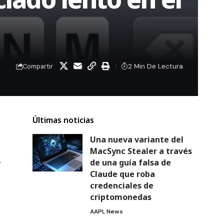
2 Min De Lectura
Compartir
Últimas noticias
Una nueva variante del
MacSync Stealer a través
de una guía falsa de
y
Claude que roba
credenciales de
criptomonedas
AAPL News