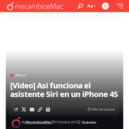
Aa
iPhone
[Video] Asi funciona el
asistente Siri en un iPhone 4S
1 Min De Lectura
By
MecambioaMac
11 Octubre 2011