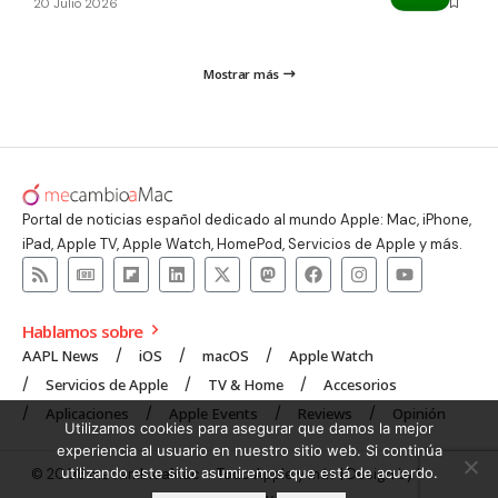
20 Julio 2026
Mostrar más
Portal de noticias español dedicado al mundo Apple: Mac, iPhone,
iPad, Apple TV, Apple Watch, HomePod, Servicios de Apple y más.
Hablamos sobre
AAPL News
iOS
macOS
Apple Watch
Servicios de Apple
TV & Home
Accesorios
Aplicaciones
Apple Events
Reviews
Opinión
Utilizamos cookies para asegurar que damos la mejor
experiencia al usuario en nuestro sitio web. Si continúa
utilizando este sitio asumiremos que está de acuerdo.
© 2008 mecambioaMac – Todo Apple y más | Design by
UNXON