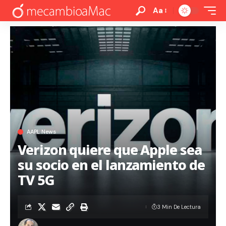
Aa
AAPL News
Verizon quiere que Apple sea
su socio en el lanzamiento de
TV 5G
3 Min De Lectura