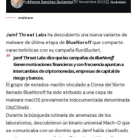
By
Alfonso Sanchez Gutierrez
7 Noviembre 2023
malware
Jamf Threat Labs
ha descubierto una nueva variante de
malware de última etapa de
BlueNoroff
que comparte
características con su campaña RustBucket.
Jamf Threat Labs
dice que las campañas de
BlueNoroff
tienen motivaciones financieras y con frecuencia apuntan a
intercambios de criptomonedas, empresas de capital de
riesgo y bancos.
El grupo de estados-nación vinculado a Corea del Norte
llamado BlueNoroff ha sido atribuido a una cepa de
malware macOS previamente indocumentada denominada
ObjCShellz .
Durante la búsqueda rutinaria de amenazas de los
laboratorios, descubrieron un binario universal Mach-O que
se comunicaba con un dominio que Jamf había clasificado