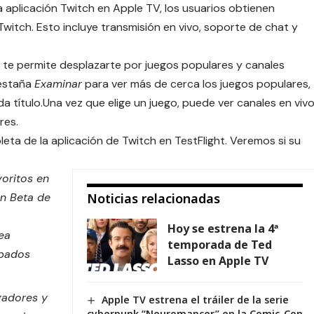
a aplicación Twitch en Apple TV, los usuarios obtienen
itch. Esto incluye transmisión en vivo, soporte de chat y
te permite desplazarte por juegos populares y canales
pestaña
Examinar
para ver más de cerca los juegos populares,
título.Una vez que elige un juego, puede ver canales en vivo
res.
ta de la aplicación de Twitch en TestFlight. Veremos si su
oritos en
ón Beta de
Noticias relacionadas
Hoy se estrena la 4ª
ea
temporada de Ted
abados
Lasso en Apple TV
gadores y
Apple TV estrena el tráiler de la serie
cyberpunk “Neuromancer” en la Comic-Con