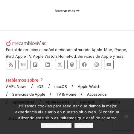
Mostrar más
Portal de noticias español dedicado al mundo Apple: Mac, iPhone,
iPad, Apple TV, Apple Watch, HomePod, Servicios de Apple y más.
Hablamos sobre
AAPL News
iOS
macOS
Apple Watch
Servicios de Apple
TV & Home
Accesorios
Aplicaciones
Apple Events
Reviews
Opinión
Utilizamos cookies para asegurar que damos la mejor
experiencia al usuario en nuestro sitio web. Si continúa
utilizando este sitio asumiremos que está de acuerdo.
© 2008 mecambioaMac – Todo Apple y más | Design by
UNXON
Agency
.
Estoy de acuerdo
Leer más