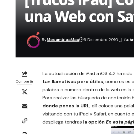
una Web con Sa
By
MecambioaMac
6 Diciembre 2010
La actualización de iPad a iOS 4.2 ha sid
tan llamativas pero útiles
, como es es e
Compartir
palabra o numero dentro de la web en la 
Para realizar las búsqueda de contenido
donde pones la URL,
allí coloca una pa
visitando con tu iPad y Safari, en cuanto 
despliega tendras
la opción
En esta pág