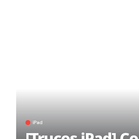
iPad
[Trucos iPad] C