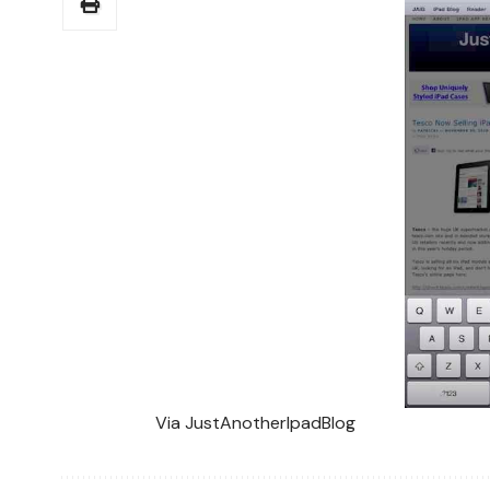
Via
JustAnotherIpadBlog