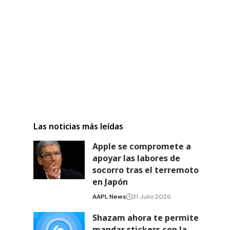
Las noticias más leídas
Apple se compromete a
apoyar las labores de
socorro tras el terremoto
en Japón
AAPL News
31 Julio 2026
Shazam ahora te permite
mandar stickers con la