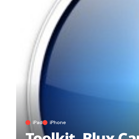
iPad
iPhone
Toolkit, Blux C