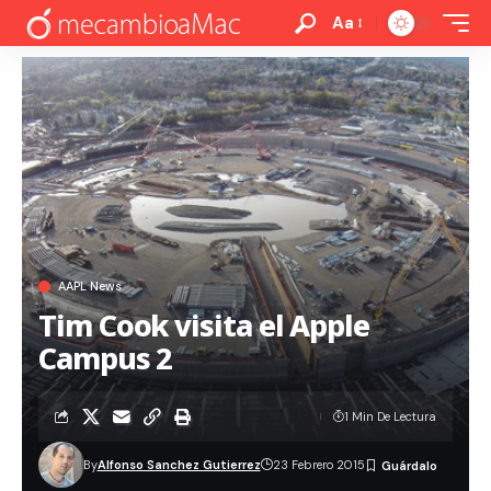
Aa
AAPL News
Tim Cook visita el Apple
Campus 2
1 Min De Lectura
By
Alfonso Sanchez Gutierrez
23 Febrero 2015