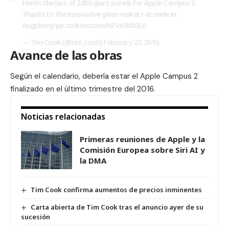
Here’s the last of 2400 giant panels for Apple Campus 2.
Thanks to the innovative glass makers at seele in
Augsburg!
pic.twitter.com/bZVe3dIGL0
— Tim Cook (@tim_cook)
February 23, 2015
Avance de las obras
Según el calendario, debería estar el Apple Campus 2
finalizado en el último trimestre del 2016.
Noticias relacionadas
Primeras reuniones de Apple y la
Comisión Europea sobre Siri AI y
la DMA
Tim Cook confirma aumentos de precios inminentes
Carta abierta de Tim Cook tras el anuncio ayer de su
sucesión