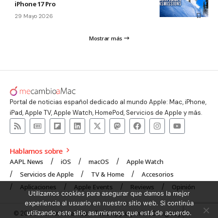
iPhone 17 Pro
29 Mayo 2026
Mostrar más
Portal de noticias español dedicado al mundo Apple: Mac, iPhone,
iPad, Apple TV, Apple Watch, HomePod, Servicios de Apple y más.
Hablamos sobre
AAPL News
iOS
macOS
Apple Watch
Servicios de Apple
TV & Home
Accesorios
Aplicaciones
Apple Events
Reviews
Opinión
Utilizamos cookies para asegurar que damos la mejor
experiencia al usuario en nuestro sitio web. Si continúa
utilizando este sitio asumiremos que está de acuerdo.
© 2008 mecambioaMac – Todo Apple y más | Design by
UNXON