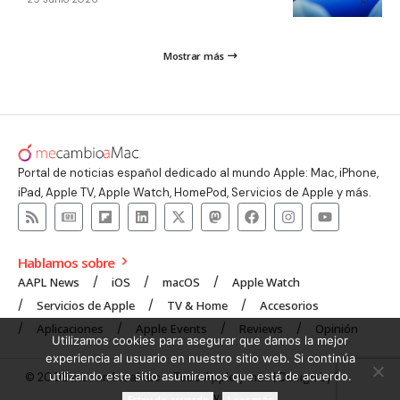
Mostrar más
Portal de noticias español dedicado al mundo Apple: Mac, iPhone,
iPad, Apple TV, Apple Watch, HomePod, Servicios de Apple y más.
Hablamos sobre
AAPL News
iOS
macOS
Apple Watch
Servicios de Apple
TV & Home
Accesorios
Aplicaciones
Apple Events
Reviews
Opinión
Utilizamos cookies para asegurar que damos la mejor
experiencia al usuario en nuestro sitio web. Si continúa
utilizando este sitio asumiremos que está de acuerdo.
© 2008 mecambioaMac – Todo Apple y más | Design by
UNXON
Agency
.
Estoy de acuerdo
Leer más