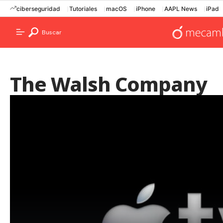
ciberseguridad
Tutoriales
macOS
iPhone
AAPL News
iPad
Buscar
The Walsh Company