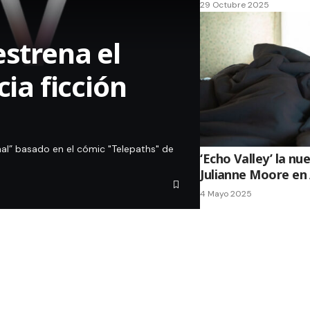
29 Octubre 2025
estrena el
cia ficción
minal” basado en el cómic "Telepaths" de
‘Echo Valley’ la nu
Julianne Moore en
4 Mayo 2025