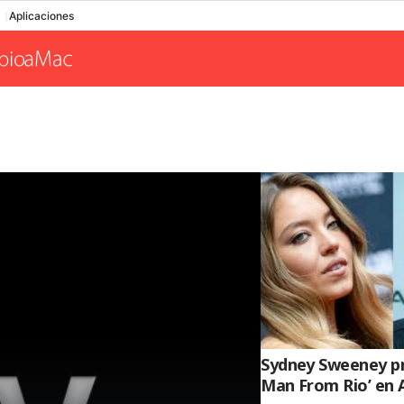
Aplicaciones
Sydney Sweeney pr
Man From Rio’ en 