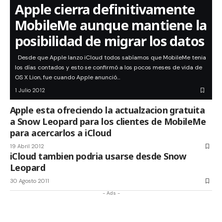
Apple cierra definitivamente
MobileMe aunque mantiene la
posibilidad de migrar los datos
Desde que Apple lanzo iCloud todos sabíamos que MobileMe tenia
los días contados y esto se confirmó a los pocos meses de vida de
OS X Lion, fue cuando Apple anunció…
1 Julio 2012
Apple esta ofreciendo la actualzacion gratuita
a Snow Leopard para los clientes de MobileMe
para acercarlos a iCloud
19 Abril 2012
iCloud tambien podria usarse desde Snow
Leopard
30 Agosto 2011
- Ads -