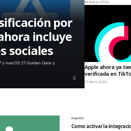
18 Marzo 2026
sificación por
ahora incluye
s sociales
 27 y macOS 27 Golden Gate y
Apple ahora ya ti
verificada en TikT
27 Abril 2020
macOS
Como activar la integraci