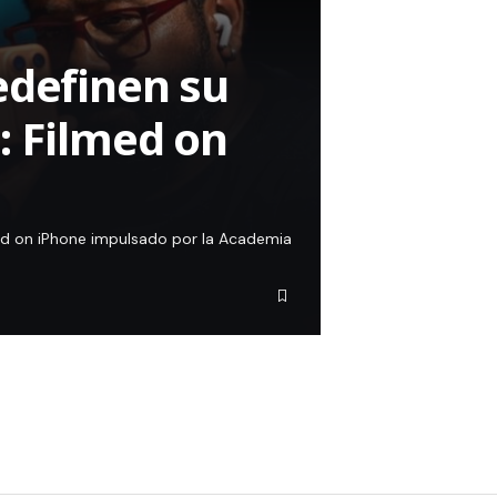
edefinen su
: Filmed on
ed on iPhone impulsado por la Academia