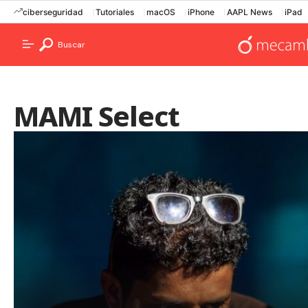
ciberseguridad
Tutoriales
macOS
iPhone
AAPL News
iPad
Buscar
MAMI Select