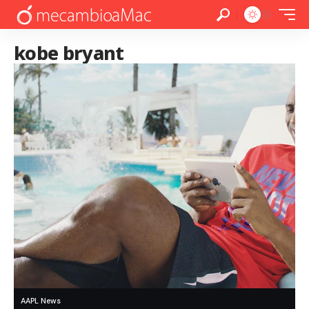
kobe bryant
AAPL News