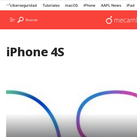
ciberseguridad
Tutoriales
macOS
iPhone
AAPL News
iPad
Buscar
iPhone 4S