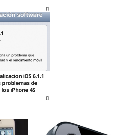
alizacion iOS 6.1.1
os problemas de
 los iPhone 4S