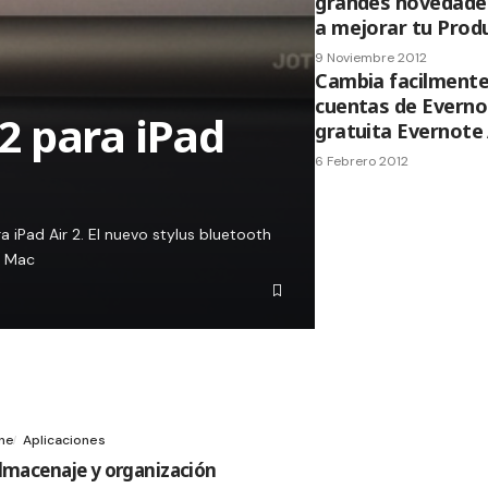
grandes novedades
a mejorar tu Prod
9 Noviembre 2012
Cambia facilmente
cuentas de Evernot
 2 para iPad
gratuita Evernote
6 Febrero 2012
 iPad Air 2. El nuevo stylus bluetooth
l Mac
one
Aplicaciones
lmacenaje y organización