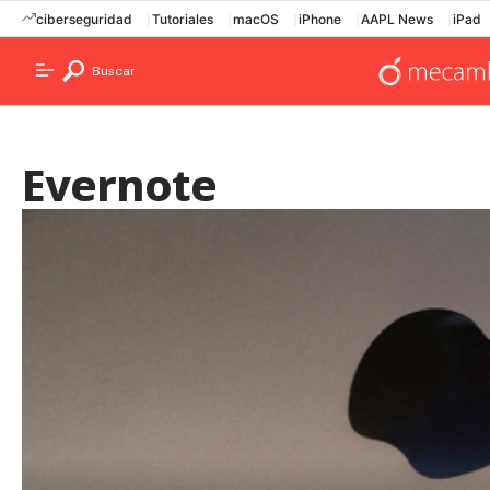
ciberseguridad
Tutoriales
macOS
iPhone
AAPL News
iPad
Buscar
Evernote