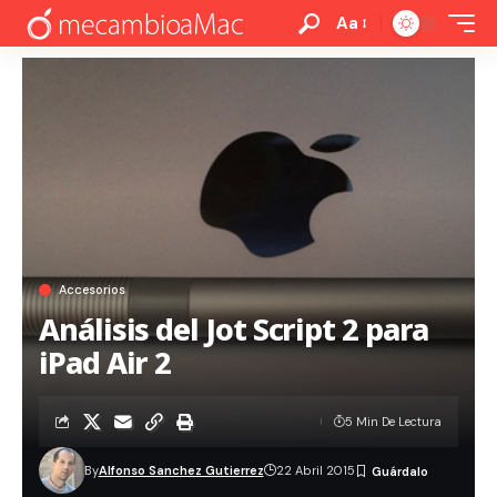
Aa
Accesorios
Análisis del Jot Script 2 para
iPad Air 2
5 Min De Lectura
By
Alfonso Sanchez Gutierrez
22 Abril 2015