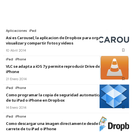
Aplicaciones
iPad
Asi es Carousel, la aplicacion de Dropbox para organizar,
visualizar y compartir fotos y videos
10 Abril 2014
iPad
iPhone
VLC se adapta a iOS 7 y permite reproducir Drive desde tu iPad o
iPhone
21 Enero 2014
iPad
iPhone
Como programar la copia de seguridad automatica de las fotos
de tu iPad o iPhone en Dropbox
14 Enero 2014
iPad
iPhone
Como descargar una imagen directamente desde Dropbox al
carrete de tu iPad o iPhone