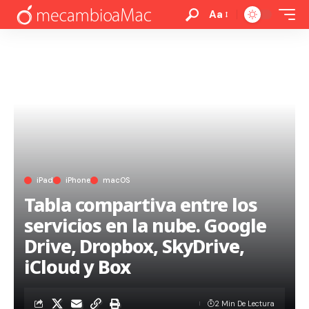
Aa
iPad
iPhone
macOS
Tabla compartiva entre los
servicios en la nube. Google
Drive, Dropbox, SkyDrive,
iCloud y Box
2 Min De Lectura