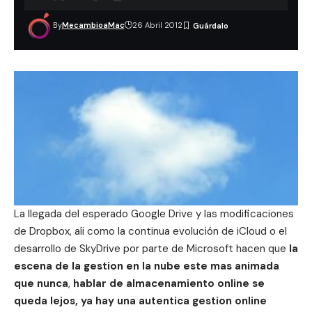
By
MecambioaMac
26 Abril 2012
La llegada del esperado
Google Drive
y las modificaciones
de
Dropbox
, aíi como la continua evolución de
iCloud
o el
desarrollo de SkyDrive por parte de
Microsoft
hacen que
la
escena de la gestion en la
nube
este mas animada
que nunca
,
hablar de
almacenamiento online
se
queda lejos, ya hay una autentica gestion online