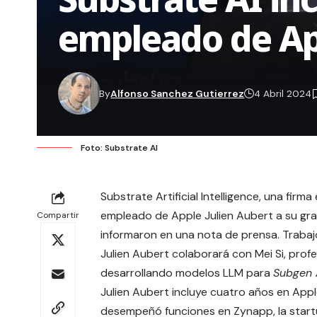
empleado de Ap
By
Alfonso Sanchez Gutierrez
4 Abril 2024
Foto: Substrate AI
Substrate Artificial Intelligence, una firma
empleado de Apple
Julien Aubert
a su gra
Compartir
informaron en una
nota de prensa
. Trabaj
Julien Aubert colaborará con
Mei Si
, prof
desarrollando modelos
LLM
para
Subgen 
Julien Aubert incluye cuatro años en Apple
desempeñó funciones en Zynapp, la start