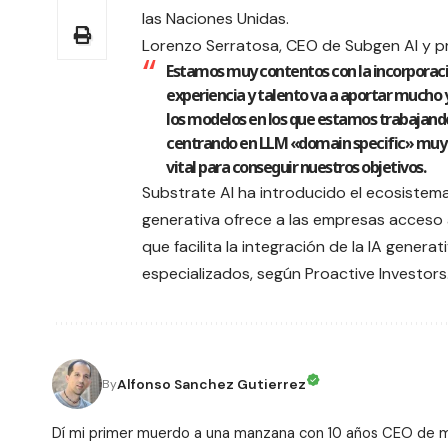
las Naciones Unidas.
Lorenzo Serratosa, CEO de Subgen AI y pr
Estamos muy contentos con la incorporació
experiencia y talento va a aportar mucho y 
los modelos en los que estamos trabajando
centrando en LLM «domain specific» muy en
vital para conseguir nuestros objetivos.
Substrate AI
ha introducido el ecosistema
generativa ofrece a las empresas acceso 
que facilita la integración de la IA gener
especializados, según Proactive Investors
Alfonso Sanchez Gutierrez
By
Dí mi primer muerdo a una manzana con 10 años CEO de