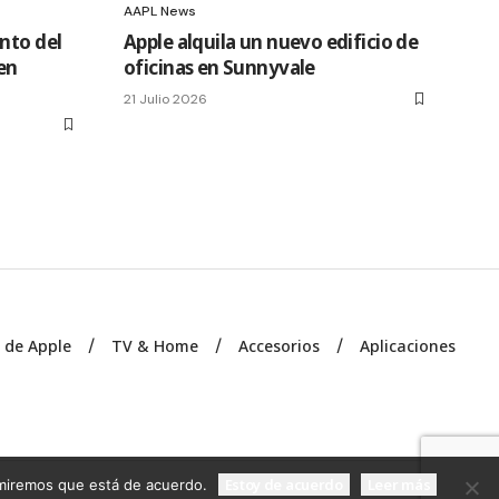
AAPL News
nto del
Apple alquila un nuevo edificio de
en
oficinas en Sunnyvale
21 Julio 2026
s de Apple
TV & Home
Accesorios
Aplicaciones
Estoy de acuerdo
Leer más
sumiremos que está de acuerdo.