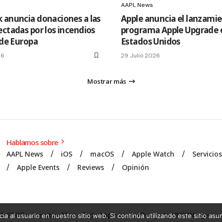
AAPL News
 anuncia donaciones a las
Apple anuncia el lanzamie
ectadas por los incendios
programa Apple Upgrade 
 de Europa
Estados Unidos
26
29 Julio 2026
Mostrar más
Hablamos sobre
AAPL News
iOS
macOS
Apple Watch
Servicio
Apple Events
Reviews
Opinión
© 2008 mecambioaMac – Todo Apple y más | Design by
UNXON Agency
.
ia al usuario en nuestro sitio web. Si continúa utilizando este sitio a