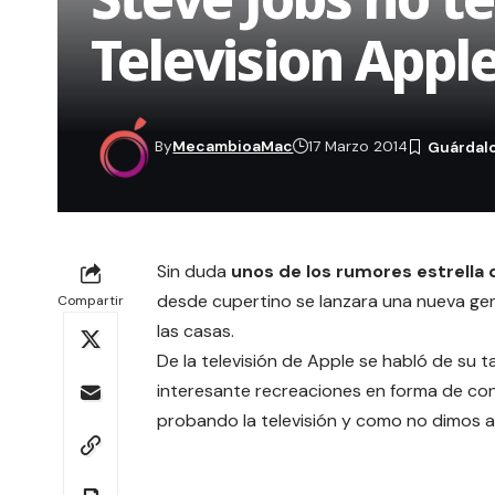
Television Appl
By
MecambioaMac
17 Marzo 2014
Sin duda
unos de los rumores estrella d
desde cupertino se lanzara una nueva ge
Compartir
las casas.
De la televisión de Apple se habló de su 
interesante recreaciones en forma de con
probando la televisión
y como no
dimos 