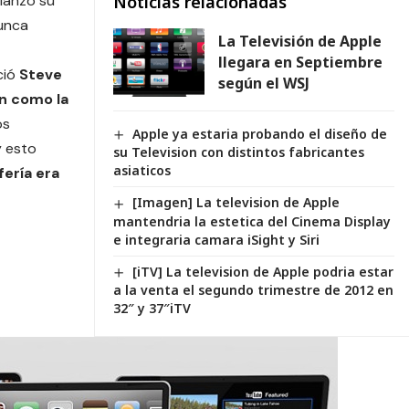
lanzó su
Noticias relacionadas
nunca
La Televisión de Apple
llegara en Septiembre
ció
Steve
según el WSJ
ión como la
os
Apple ya estaria probando el diseño de
y esto
su Television con distintos fabricantes
asiaticos
fería era
[Imagen] La television de Apple
mantendria la estetica del Cinema Display
e integraria camara iSight y Siri
[iTV] La television de Apple podria estar
a la venta el segundo trimestre de 2012 en
32″ y 37″iTV