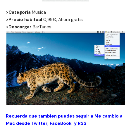
>Categoria
Musica
>Precio habitual
0,99€, Ahora gratis
>Descargar
BarTunes
Recuerda que tambien puedes seguir a Me cambio a
Mac desde
Twitter
,
FaceBook
y
RSS