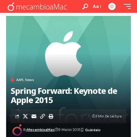
Aa
AAPL News
Spring Forward: Keynote de
Apple 2015
3 Min De Lectura
By
MecambioaMac
9 Marzo 2015