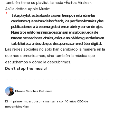
también tiene su playlist llamada «
Éxitos Virales
«.
Así la define Apple Music:
Esta playlist, actualizada casi en tiempo real, reúne las
canciones que saltan de los feeds, los perfiles virtuales y las
publicaciones a la escena global en un abrir y cerrar de ojos.
Nuestros editores nunca descansan en su búsqueda de
nuevas sensaciones virales, así que no olvides guardarlas en
tu biblioteca antes de que desaparezcan en el éter digital.
Las redes sociales no solo han cambiado la manera en la
que nos comunicamos, sino también la música que
escuchamos y cómo la descubrimos.
Don´t stop the music!
Alfonso Sanchez Gutierrez
Dí mi primer muerdo a una manzana con 10 años CEO de
mecambioaMac