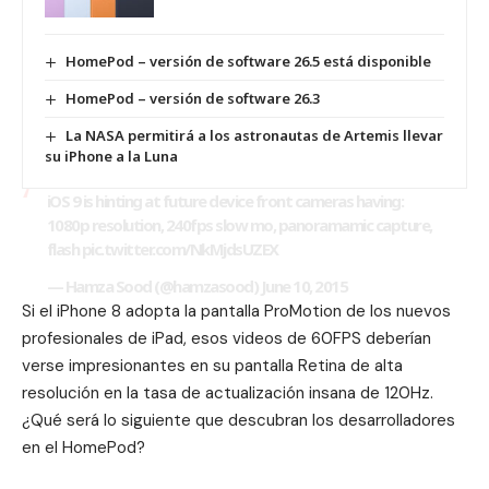
HomePod – versión de software 26.5 está disponible
HomePod – versión de software 26.3
La NASA permitirá a los astronautas de Artemis llevar
su iPhone a la Luna
iOS 9 is hinting at future device front cameras having:
1080p resolution, 240fps slow mo, panoramamic capture,
flash
pic.twitter.com/NkMjdsUZEX
— Hamza Sood (@hamzasood)
June 10, 2015
Si el iPhone 8 adopta la pantalla ProMotion de los nuevos
profesionales de iPad, esos videos de 60FPS deberían
verse impresionantes en su pantalla Retina de alta
resolución en la tasa de actualización insana de 120Hz.
¿Qué será lo siguiente que descubran los desarrolladores
en el HomePod?