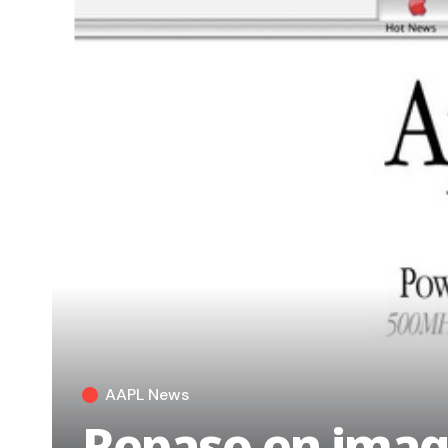
AAPL News
Repaso en image